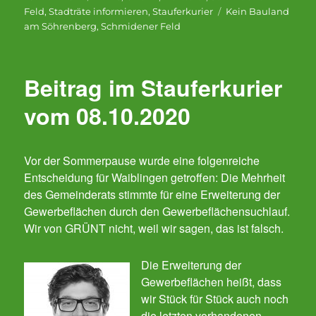
am
Schlagwörter
Feld
,
Stadträte informieren
,
Stauferkurier
Kein Bauland
am Söhrenberg
,
Schmidener Feld
Beitrag im Stauferkurier
vom 08.10.2020
Vor der Sommerpause wurde eine folgenreiche
Entscheidung für Waiblingen getroffen: Die Mehrheit
des Gemeinderats stimmte für eine Erweiterung der
Gewerbeflächen durch den Gewerbeflächensuchlauf.
Wir von GRÜNT nicht, weil wir sagen, das ist falsch.
Die Erweiterung der
Gewerbeflächen heißt, dass
wir Stück für Stück auch noch
die letzten vorhandenen