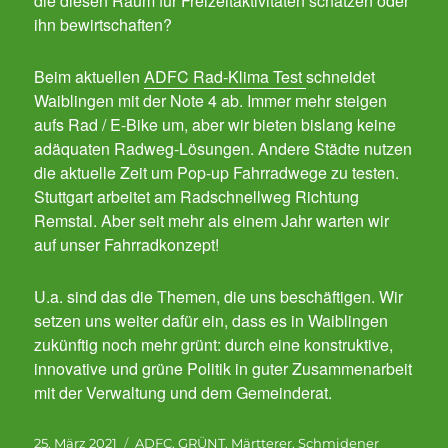
die diesen Raum für Freizeitaktivitäten schätzen oder
ihn bewirtschaften?
Beim aktuellen
ADFC Rad-Klima Test
schneidet
Waiblingen mit der Note 4 ab. Immer mehr steigen
aufs Rad / E-Bike um, aber wir bieten bislang keine
adäquaten Radweg-Lösungen. Andere Städte nutzen
die aktuelle Zeit um Pop-up Fahrradwege zu testen.
Stuttgart arbeitet am Radschnellweg Richtung
Remstal. Aber seit mehr als einem Jahr warten wir
auf unser Fahrradkonzept!
U.a. sind das die Themen, die uns beschäftigen. Wir
setzen uns weiter dafür ein, dass es in Waiblingen
zukünftig noch mehr grünt: durch eine konstruktive,
innovative und grüne Politik in guter Zusammenarbeit
mit der Verwaltung und dem Gemeinderat.
Veröffentlicht
Kategorien
25. März 2021
ADFC
,
GRÜNT
,
Märtterer
,
Schmidener