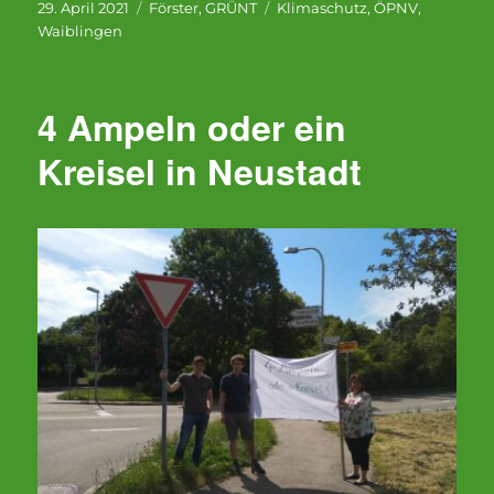
Veröffentlicht
Kategorien
Schlagwörter
29. April 2021
Förster
,
GRÜNT
Klimaschutz
,
ÖPNV
,
am
Waiblingen
4 Ampeln oder ein
Kreisel in Neustadt