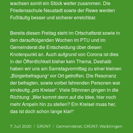
wachsen somit ein Stück weiter zusammen. Die
Friedensschule Neustadt sowie der Rewe werden
Fußläufig besser und sicherer erreichbar.
Bereits diesen Freitag steht im Ortschaftsrat sowie in
den darauffolgenden Wochen im PTU und im
Gemeinderat die Entscheidung über diesen
Knotenpunkt an. Auch aufgrund von Corona ist dies
in der Öffentlichkeit bisher kein Thema. Deshalb
haben wir uns am Samstagvormittag zu einer kleinen
„Bürgerbefragung“ vor Ort getroffen. Die Resonanz
der befragten, sowie vorbei fahrenden Personen war
eindeutig „pro Kreisel“. Viele Stimmen gingen in die
Richtung: „Wer kommt denn auf die Idee, hier noch
mehr Ampeln hin zu stellen? Ein Kreisel muss her,
das ist doch schon lange klar!“
Veröffentlicht
Kategorien
Schlagwörter
7. Juli 2020
GRÜNT
Gemeinderat
,
GRÜNT
,
Waiblingen
am