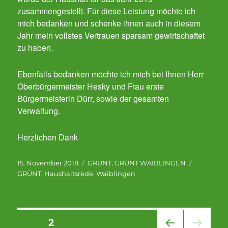
zusammengestellt. Für diese Leistung möchte ich
mich bedanken und schenke ihnen auch in diesem
Jahr mein vollstes Vertrauen sparsam gewirtschaftet
zu haben.
Ebenfalls bedanken möchte ich mich bei Ihnen Herr
Oberbürgermeister Hesky und Frau erste
Bürgermeisterin Dürr, sowie der gesamten
Verwaltung.
Herzlichen Dank
Veröffentlicht
Kategorien
Schlagwör
15. November 2018
GRÜNT
,
GRÜNT WAIBLINGEN
am
GRÜNT
,
Haushaltsrede
,
Waiblingen
Seitennummerierung
SEITE
2
der