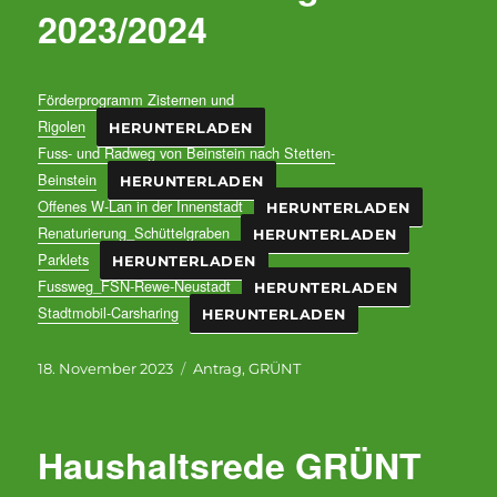
2023/2024
Förderprogramm Zisternen und
Rigolen
HERUNTERLADEN
Fuss- und Radweg von Beinstein nach Stetten-
Beinstein
HERUNTERLADEN
Offenes W-Lan in der Innenstadt
HERUNTERLADEN
Renaturierung_Schüttelgraben
HERUNTERLADEN
Parklets
HERUNTERLADEN
Fussweg_FSN-Rewe-Neustadt
HERUNTERLADEN
Stadtmobil-Carsharing
HERUNTERLADEN
Veröffentlicht
Kategorien
18. November 2023
Antrag
,
GRÜNT
am
Haushaltsrede GRÜNT