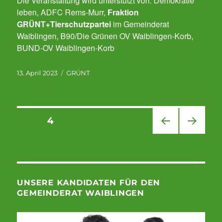
Die Veranstaltung wird unterstützt von: Demokratie
leben, ADFC Rems-Murr,
Fraktion
GRÜNT+Tierschutzpartei
im Gemeinderat
Waiblingen, B90/Die Grünen OV Waiblingen-Korb,
BUND-OV Waiblingen-Korb
Veröffentlicht
Kategorien
13. April 2023
GRÜNT
am
Seitennummerierung
SEITE
4
der
Beiträge
VOR
NÄC
HERI
HSTE
GE
SEIT
SEIT
E
E
UNSERE KANDIDATEN FÜR DEN
GEMEINDERAT WAIBLINGEN