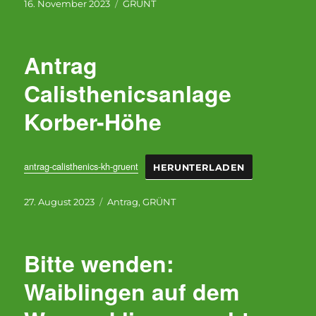
Veröffentlicht
Kategorien
16. November 2023
GRÜNT
am
Antrag
Calisthenicsanlage
Korber-Höhe
antrag-calisthenics-kh-gruent
HERUNTERLADEN
Veröffentlicht
Kategorien
27. August 2023
Antrag
,
GRÜNT
am
Bitte wenden:
Waiblingen auf dem